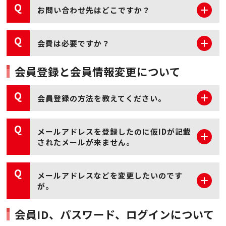
Q
お問い合わせ先はどこですか？
Q
会費は必要ですか？
会員登録と会員情報変更について
Q
会員登録の方法を教えてください。
Q
メールアドレスを登録したのに仮IDが記載
されたメールが来ません。
メールアドレスは正しく入力されましたか？
Q
メールアドレスなどを変更したいのです
こちらから送信したメールがエラーとして返信され
が。
ることがあります。
メールが届かない場合は、BANDAI TOYSアンケート
サイトにある「新規会員登録」をクリックし、 規約
会員ID、パスワード、ログインについて
に同意されましたら、メールアドレスを今一度ご確