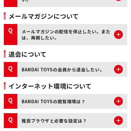
のでご注意ください。
入力した文字列に不要な「スペース」が無いかご確
認ください。
メールマガジンについて
IMEの入力モードの設定、およびCapsLockや
Numlockの入力についてもご確認ください。
Q
メールマガジンの配信を停止したい。また
バンダイナムコIDのログインに連続して失敗した場
は、再開したい。
合は、パスワードが無効状態になりますので、パス
ワードを再設定してください。
※パスワードの設定は
こちら
をご確認ください。
退会について
iPhoneをご利用の場合は、ドメインについてもご確
認ください。
Q
※「@i.softbank.jp」と「@softbank.ne.jp」をお間違えな
BANDAI TOYSの会員から退会したい。
いかご確認ください。
ご利用されているブラウザの設定上で「Cookie」が
「有効」になっているかご確認ください。
インターネット環境について
Q
BANDAI TOYSの閲覧環境は？
Q
推奨ブラウザと必要な設定は？