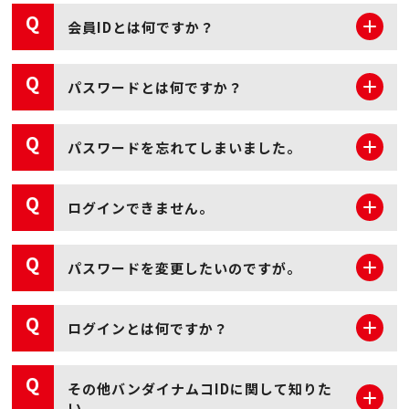
認の上、再入力くださいますようお願いいたしま
Q
す。
会員IDとは何ですか？
新しく仮会員IDが発行されます。
メールの設定は正しく行なわれていますか？
メールアドレスをご確認の上、再度入力したにもか
Q
パスワードとは何ですか？
かわらずメールが届かない場合は、当社以外のメー
ルが受信できているか、ご確認ください。
他のメールが受信できるかどうかを調べるには、登
Q
録しようとしているご自身のメールアドレス宛てに
パスワードを忘れてしまいました。
メールを送信してみてください。
そのメールが届か
ない場合は、メールアドレスまたは メールソフトの
設定方法に問題がある可能性がありますので、ご利
Q
ログインできません。
用のプロバイダか、フリーメールの場合はメールア
ドレスの提供元にお問い合わせください。
携帯電話のメールアドレスを登録しており、ドメイ
Q
パスワードを変更したいのですが。
ン設定されている場合は、「banapassport.net」
からのメールを受け取れるよう設定をお願いいたし
バンダイナムコID、およびパスワードにお間違えが
ます。
ないか再度ご確認ください。
Q
ログインとは何ですか？
※バンダイナムコIDはお客様の登録メールアドレスです。
バンダイナムコID、およびパスワードは「半角英数
字」にてご入力ください。
Q
※大文字と小文字は区別されるため正確に入力ください。※パソコ
その他バンダイナムコIDに関して知りた
ンの環境によっては「a」が「A」になっている場合もあります
い。